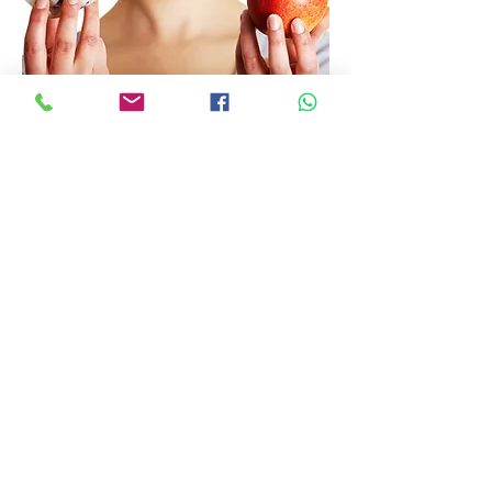
*Si come entre horas, procure
que sean comidas nutritivas,
como queso, vegetales crudos,
yogur sin azúcar o fruta.
*Los alimentos que son
ingeridos a las horas de las
comidas, causan menos daño.
Se segrega más saliva
durante una comida, lo que
proporciona un mejor lavado
de la boca y ayuda a